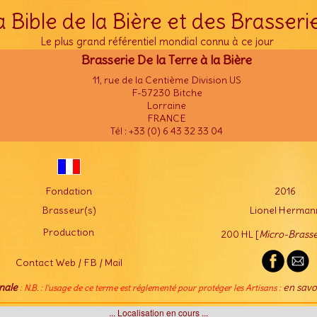
a Bible de la Bière et des Brasseri
Le plus grand référentiel mondial connu à ce jour
Brasserie De la Terre à la Bière
11, rue de la Centième Division US
F-57230 Bitche
Lorraine
FRANCE
Tél : +33 (0) 6 43 32 33 04
Fondation
2016
Brasseur(s)
Lionel Herman
Production
200 HL [
Micro-Brasse
Contact Web / FB / Mail
nale
en savo
: N.B. : l'usage de ce terme est réglementé pour protéger les Artisans :
... Localisation en cours ...