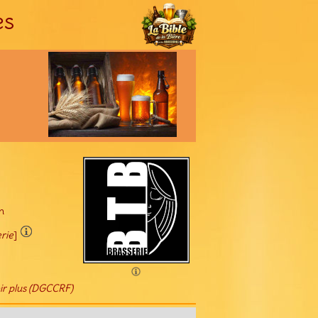
es
n
rie
]
ir plus (DGCCRF)