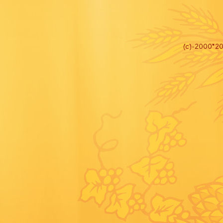
(c)
-2000*202